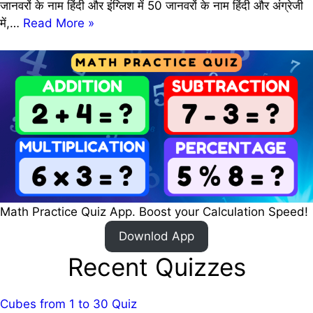
जानवरों के नाम हिंदी और इंग्लिश में 50 जानवरों के नाम हिंदी और अंग्रेजी
100
में,…
Read More »
Animals
Name
in
Hindi
and
English
[QUIZ]
|
100
जानवरों
Math Practice Quiz App. Boost your Calculation Speed!
के
नाम
Downlod App
हिंदी
Recent Quizzes
और
इंग्लिश
में
Cubes from 1 to 30 Quiz