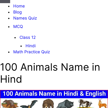
सूची
संचालन
Home
सूची
Blog
Names Quiz
MCQ
Class 12
Hindi
Math Practice Quiz
100 Animals Name in
Hind