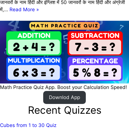
जानवरों के नाम हिंदी और इंग्लिश में 50 जानवरों के नाम हिंदी और अंग्रेजी
100
में,…
Read More »
Animals
Name
in
Hindi
and
English
[QUIZ]
|
100
जानवरों
Math Practice Quiz App. Boost your Calculation Speed!
के
नाम
Downlod App
हिंदी
Recent Quizzes
और
इंग्लिश
में
Cubes from 1 to 30 Quiz