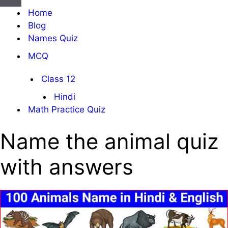
सूची
संचालन
Home
सूची
Blog
Names Quiz
MCQ
Class 12
Hindi
Math Practice Quiz
Name the animal quiz
with answers