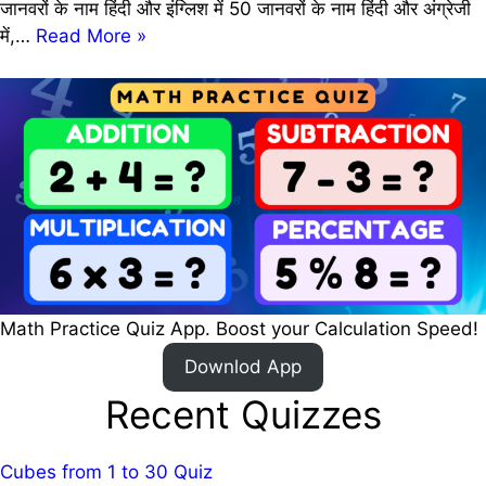
जानवरों के नाम हिंदी और इंग्लिश में 50 जानवरों के नाम हिंदी और अंग्रेजी
100
में,…
Read More »
Animals
Name
in
Hindi
and
English
[QUIZ]
|
100
जानवरों
Math Practice Quiz App. Boost your Calculation Speed!
के
नाम
Downlod App
हिंदी
Recent Quizzes
और
इंग्लिश
में
Cubes from 1 to 30 Quiz